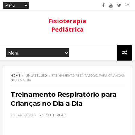
Fisioterapia
Pediátrica
HOME
UNLABELLED
TREINAMENTO RESPIRATÓRIO PARA CRIANÇAS
NO DIA A DIA
Treinamento Respiratório para
Crianças no Dia a Dia
2 YEARS AGO
3 MINUTE
READ